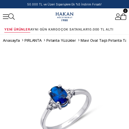
50.000 TL ve Üzeri Siparişlere Ek %5 İndirim Fırsatı!
0
YENI ÜRÜNLER
AYNI GÜN KARGO
ÇOK SATANLAR
10.000 TL ALTI
Anasayfa
PIRLANTA
Pırlanta Yüzükler
Mavi Oval Taşlı Pırlanta Ta