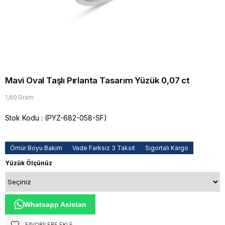
Mavi Oval Taşlı Pırlanta Tasarım Yüzük 0,07 ct
1,60 Gram
Stok Kodu
(PYZ-682-058-SF)
Ömür Boyu Bakım
Vade Farksız 3 Taksit
Sigortalı Kargo
Yüzük Ölçünüz
Whatsapp Asistan
FAVORILERE EKLE