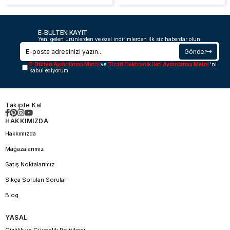
E-BÜLTEN KAYIT
Yeni gelen ürünlerden ve özel indirimlerden ilk siz haberdar olun.
Gönder
E-Bülten Aydınlatma Metni
ve
Ticari Elektronik İleti Aydınlatma Metni
'ni
kabul ediyorum.
Takipte Kal
HAKKIMIZDA
Hakkımızda
Mağazalarımız
Satış Noktalarımız
Sıkça Sorulan Sorular
Blog
YASAL