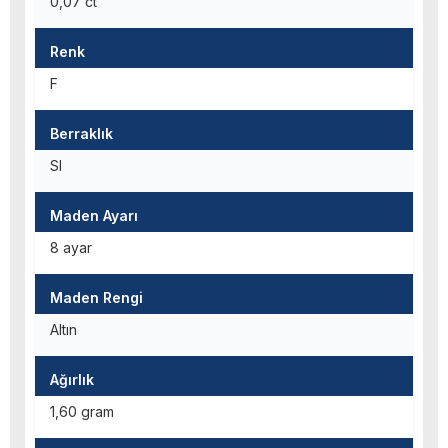
0,07 ct
Renk
F
Berraklık
SI
Maden Ayarı
8 ayar
Maden Rengi
Altın
Ağırlık
1,60 gram