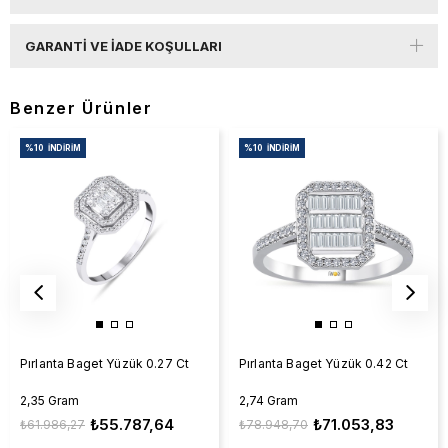
GARANTI VE İADE KOŞULLARI
Benzer Ürünler
%10
İNDIRIM
%10
İNDIRIM
Pırlanta Baget Yüzük 0.27 Ct
Pırlanta Baget Yüzük 0.42 Ct
2,35 Gram
2,74 Gram
₺55.787,64
₺71.053,83
₺61.986,27
₺78.948,70