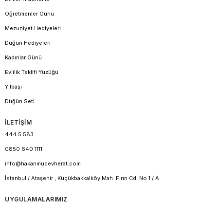
Öğretmenler Günü
Mezuniyet Hediyeleri
Düğün Hediyeleri
Kadınlar Günü
Evlilik Teklifi Yüzüğü
Yılbaşı
Düğün Seti
İLETİŞİM
444 5 583
0850 640 1111
info@hakanmucevherat.com
İstanbul / Ataşehir , Küçükbakkalköy Mah. Fırın Cd. No 1 / A
UYGULAMALARIMIZ